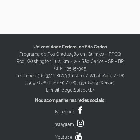
Universidade Federal de São Carlos
Programa de Pós Graduação em Química - PPGQ
Rod. Washington Luis, km 235 - São Carlos - SP - BR
CEP: 13565-905
Telefones: (16) 3351-8603 (Cristina / WhatsApp) / (16)
3509-1828 (Luciani) / (16) 3351-8209 (Renan)
E-mail: ppgq@ufscar.br
Nos acompanhe nas redes sociais:
Facebook
Instagram
Youtube