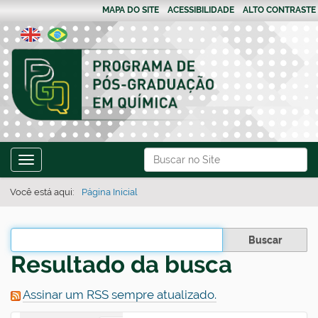
MAPA DO SITE
ACESSIBILIDADE
ALTO CONTRASTE
N
Busca
Toggle navigation
a
Busca Avançada…
v
Você está aqui:
Página Inicial
e
g
Filtrar os resultados
a
Resultado da busca
ç
ã
Assinar um RSS sempre atualizado.
o