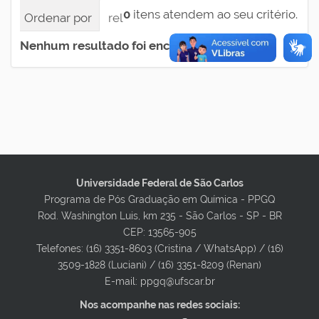
0
itens atendem ao seu critério.
Ordenar por
relevância
data (mais recente pri
Nenhum resultado foi encontrado.
Universidade Federal de São Carlos
Programa de Pós Graduação em Química - PPGQ
Rod. Washington Luis, km 235 - São Carlos - SP - BR
CEP: 13565-905
Telefones: (16) 3351-8603 (Cristina / WhatsApp) / (16)
3509-1828 (Luciani) / (16) 3351-8209 (Renan)
E-mail: ppgq@ufscar.br
Nos acompanhe nas redes sociais: