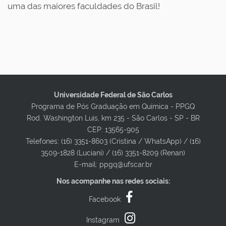
uma das maiores faculdades do Brasil!
Universidade Federal de São Carlos
Programa de Pós Graduação em Química - PPGQ
Rod. Washington Luis, km 235 - São Carlos - SP - BR
CEP: 13565-905
Telefones: (16) 3351-8603 (Cristina / WhatsApp) / (16)
3509-1828 (Luciani) / (16) 3351-8209 (Renan)
E-mail: ppgq@ufscar.br
Nos acompanhe nas redes sociais:
Facebook
Instagram