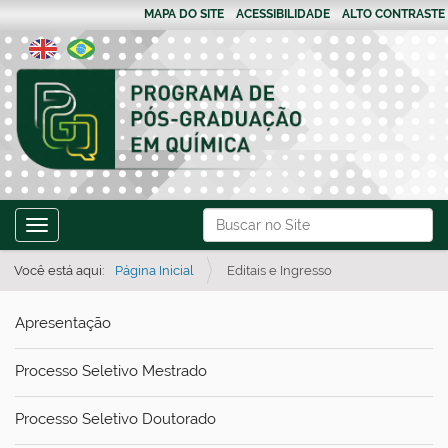
MAPA DO SITE
ACESSIBILIDADE
ALTO CONTRASTE
N
Busca
Toggle navigation
a
Busca Avançada…
v
Você está aqui:
Página Inicial
Editais e Ingresso
e
Apresentação
g
a
Processo Seletivo Mestrado
ç
ã
Processo Seletivo Doutorado
o