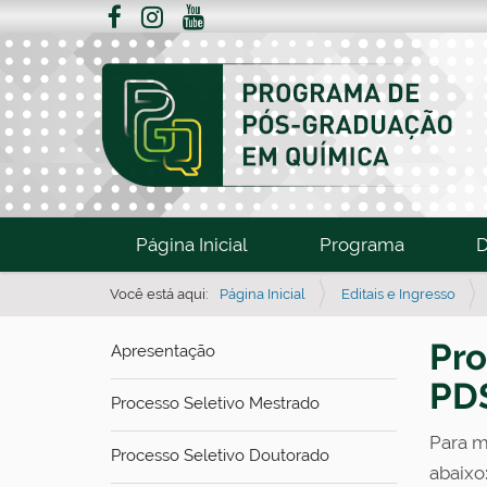
N
Página Inicial
Programa
D
a
v
Você está aqui:
Página Inicial
Editais e Ingresso
e
Pro
Apresentação
g
a
PD
Processo Seletivo Mestrado
ç
Para m
ã
Processo Seletivo Doutorado
abaixo
o