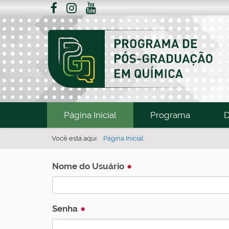
N
Página Inicial
Programa
D
a
v
Você está aqui:
Página Inicial
e
g
Nome do Usuário
a
ç
Senha
ã
o