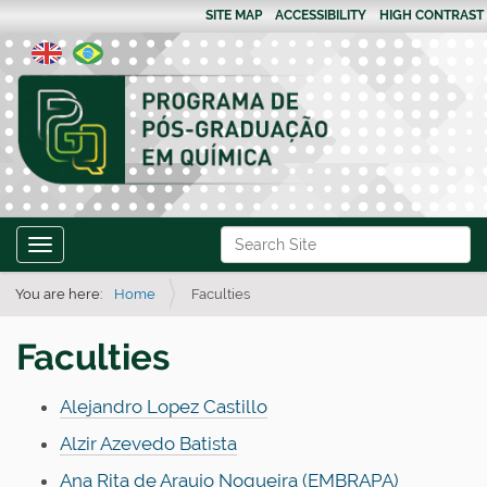
SITE MAP
ACCESSIBILITY
HIGH CONTRAST
N
Search Site
Toggle navigation
a
Advanced Search…
v
You are here:
Home
Faculties
i
Faculties
g
a
Alejandro Lopez Castillo
t
Alzir Azevedo Batista
i
o
Ana Rita de Araujo Nogueira (EMBRAPA)