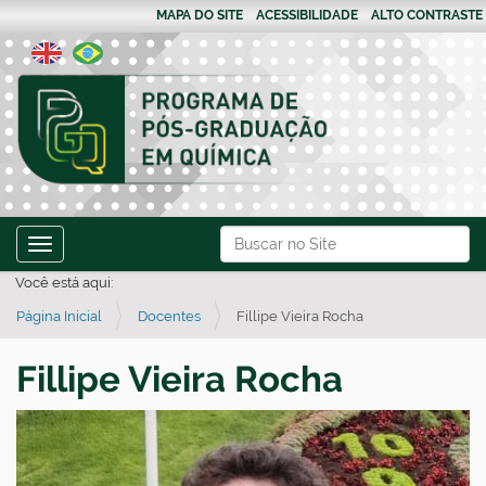
MAPA DO SITE
ACESSIBILIDADE
ALTO CONTRASTE
N
Busca
Toggle navigation
a
Busca Avançada…
Você está aqui:
v
Página Inicial
Docentes
Fillipe Vieira Rocha
e
g
Fillipe Vieira Rocha
a
ç
ã
o