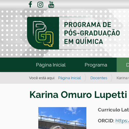
N
Página Inicial
Programa
D
a
v
Você está aqui:
Página Inicial
Docentes
Karina
e
Karina Omuro Lupetti
g
a
ç
Currículo Lat
ã
ORCID:
https
o