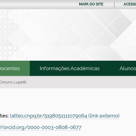
MAPA DO SITE
ACESSI
ocentes
Informações Acadêmicas
Alunos
 Omuro Lupetti
tes:
lattes.cnpq.br/5198051111079064 (link externo)
://orcid.org/0000-0003-0808-0677