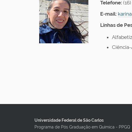
Telefone:
(16)
E-mail:
karina
Linhas de Pe
Alfabeti
Ciência-
Universidade Federal de São Carlos
Programa de Pós Graduação em Química - PPGQ