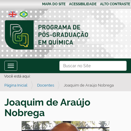
MAPA DO SITE
ACESSIBILIDADE
ALTO CONTRASTE
N
Busca
Toggle navigation
a
Busca Avançada…
Você está aqui:
v
Página Inicial
Docentes
Joaquim de Araújo Nobrega
e
g
Joaquim de Araújo
a
Nobrega
ç
ã
o