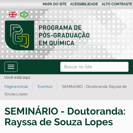
MAPA DO SITE
ACESSIBILIDADE
ALTO CONTRASTE
N
Busca
Toggle navigation
a
Busca Avançada…
Você está aqui:
v
Página Inicial
Eventos
SEMINÁRIO - Doutoranda: Rayssa de
e
Souza Lopes
g
a
SEMINÁRIO - Doutoranda:
ç
Rayssa de Souza Lopes
ã
o