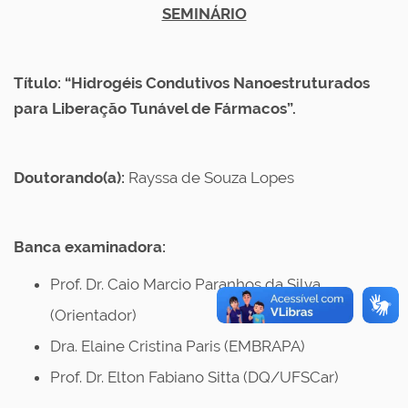
h
SEMINÁRIO
t
t
Título: “Hidrogéis Condutivos Nanoestruturados
p
para Liberação Tunável de Fármacos”.
s
:
Doutorando(a):
Rayssa de Souza Lopes
/
/
Banca examinadora:
w
Prof. Dr. Caio Marcio Paranhos da Silva
w
(Orientador)
w
Dra. Elaine Cristina Paris (EMBRAPA)
.
Prof. Dr. Elton Fabiano Sitta (DQ/UFSCar)
p