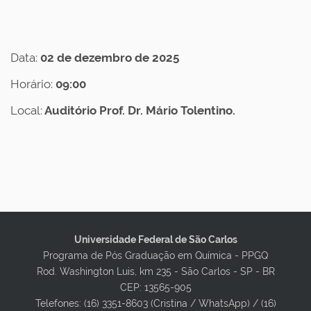
p
g
q
Data:
02 de dezembro de 2025
.
Horário:
09:00
u
Local:
Auditório Prof. Dr. Mário Tolentino.
f
s
c
a
r
.
Universidade Federal de São Carlos
Programa de Pós Graduação em Química - PPGQ
b
Rod. Washington Luis, km 235 - São Carlos - SP - BR
r
CEP: 13565-905
Telefones: (16) 3351-8603 (Cristina / WhatsApp) / (16)
/