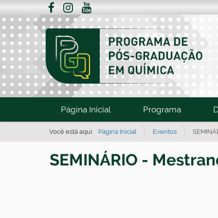
N
Página Inicial
Programa
D
a
v
Você está aqui:
Página Inicial
Eventos
SEMINÁR
e
SEMINÁRIO - Mestrand
g
a
h
ç
t
ã
o
t