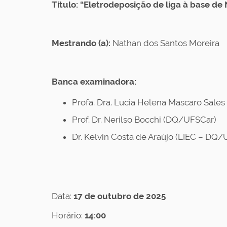
Título:
“Eletrodeposição de liga à base de N
p
s
Mestrando (a):
Nathan dos Santos Moreira
:
/
Banca examinadora:
/
w
Profa. Dra. Lucia Helena Mascaro Sales
w
Prof. Dr. Nerilso Bocchi (DQ/UFSCar)
w
Dr. Kelvin Costa de Araújo (LIEC – DQ
.
p
p
Data:
17 de outubro de 2025
g
Horário:
14:00
q