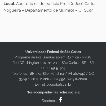
Local:
Auditório 02 do edifício Prof. Dr. José Carlos
Nogueira – Departamento de Química – UFSCar.
Universidade Federal de São Carlos
Programa de Pós Graduação em Química - PPGQ
Rod. Washington Luis, km 235 - São Carlos - SP - BR
CEP: 13565-905
Telefones: (16) 3351-8603 (Cristina / WhatsApp) / (16)
3509-1828 (Luciani) / (16) 3351-8209 (Renan)
E-mail: ppgq@ufscar.br
Nos acompanhe nas redes sociais:
Facebook