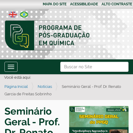
MAPA DO SITE
ACESSIBILIDADE
ALTO CONTRASTE
N
Busca
Toggle navigation
a
Busca Avançada…
Você está aqui:
v
Página Inicial
Notícias
Seminário Geral - Prof. Dr. Renato
e
Garcia de Freitas Sobrinho
g
a
Seminário
ç
Geral - Prof.
ã
o
Dr. Renato