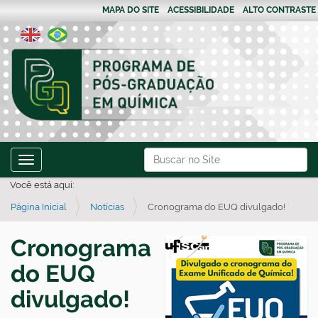
MAPA DO SITE
ACESSIBILIDADE
ALTO CONTRASTE
N
Busca
Toggle navigation
a
Busca Avançada…
Você está aqui:
v
Página Inicial
Notícias
Cronograma do EUQ divulgado!
e
g
Cronograma
a
do EUQ
ç
ã
divulgado!
o