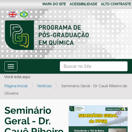
MAPA DO SITE
ACESSIBILIDADE
ALTO CONTRASTE
N
Busca
Toggle navigation
a
Busca Avançada…
Você está aqui:
v
Página Inicial
Notícias
Seminário Geral - Dr. Cauê Ribeiro de
e
Oliveira
g
a
Seminário
ç
Geral - Dr.
ã
o
Cauê Ribeiro