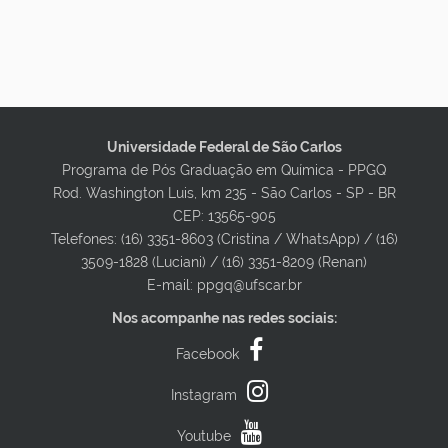
Universidade Federal de São Carlos
Programa de Pós Graduação em Química - PPGQ
Rod. Washington Luis, km 235 - São Carlos - SP - BR
CEP: 13565-905
Telefones: (16) 3351-8603 (Cristina / WhatsApp) / (16)
3509-1828 (Luciani) / (16) 3351-8209 (Renan)
E-mail: ppgq@ufscar.br
Nos acompanhe nas redes sociais:
Facebook
Instagram
Youtube