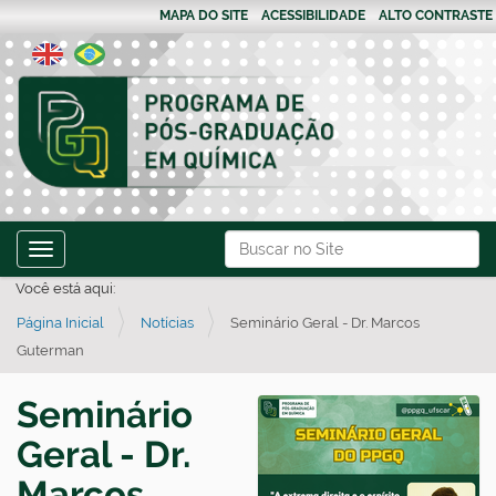
MAPA DO SITE
ACESSIBILIDADE
ALTO CONTRASTE
N
Busca
Toggle navigation
a
Busca Avançada…
Você está aqui:
v
Página Inicial
Notícias
Seminário Geral - Dr. Marcos
e
Guterman
g
a
Seminário
ç
Geral - Dr.
ã
o
Marcos