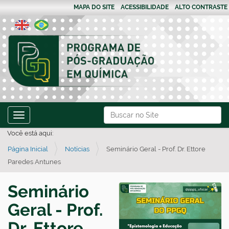
MAPA DO SITE
ACESSIBILIDADE
ALTO CONTRASTE
N
Busca
Toggle navigation
a
Busca Avançada…
Você está aqui:
v
Página Inicial
Notícias
Seminário Geral - Prof. Dr. Ettore
e
Paredes Antunes
g
a
Seminário
ç
Geral - Prof.
ã
o
Dr. Ettore