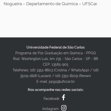
Nogueira – Departamento de Química – UFSCar.
Universidade Federal de São Carlos
Programa de Pós Graduação em Química - PPGQ
Rod. Washington Luis, km 235 - São Carlos - SP - BR
CEP: 13565-905
Telefones: (16) 3351-8603 (Cristina / WhatsApp) / (16)
3509-1828 (Luciani) / (16) 3351-8209 (Renan)
E-mail: ppgq@ufscar.br
Nos acompanhe nas redes sociais:
Facebook
Instagram