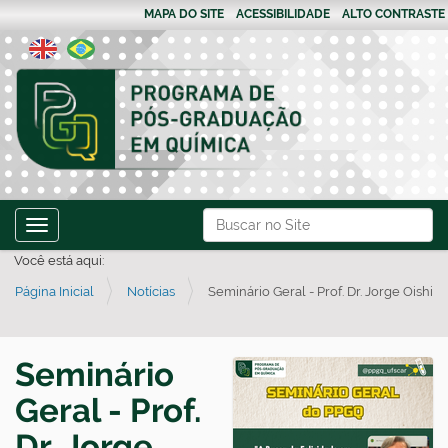
MAPA DO SITE
ACESSIBILIDADE
ALTO CONTRASTE
N
Busca
Toggle navigation
a
Busca Avançada…
Você está aqui:
v
Página Inicial
Notícias
Seminário Geral - Prof. Dr. Jorge Oishi
e
g
a
Seminário
ç
Geral - Prof.
ã
o
Dr. Jorge