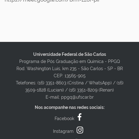
Universidade Federal de São Carlos
Programa de Pós Graduação em Química - PPGQ
Rod. Washington Luis, km 235 - São Carlos - SP - BR
CEP: 13565-905
Telefones: (16) 3351-8603 (Cristina / WhatsApp) / (16)
3509-1828 (Luciani) / (16) 3351-8209 (Renan)
E-mail: ppgq@ufscar.br
Nos acompanhe nas redes sociais:
Facebook
Instagram