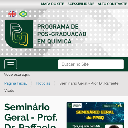
MAPA DO SITE
ACESSIBILIDADE
ALTO CONTRASTE
N
Busca
Toggle navigation
a
Busca Avançada…
Você está aqui:
v
Página Inicial
Notícias
Seminário Geral - Prof. Dr. Raffaele
e
Vitale
g
a
Seminário
ç
Geral - Prof.
ã
o
Dr. Raffaele