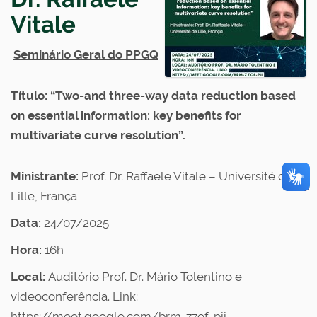
Vitale
Seminário Geral do PPGQ
Título: “Two-and three-way data reduction based
on essential information: key benefits for
multivariate curve resolution”.
Ministrante:
Prof. Dr. Raffaele Vitale – Université de
Lille, França
Data:
24/07/2025
Hora:
16h
Local:
Auditório Prof. Dr. Mário Tolentino e
videoconferência. Link:
https://meet.google.com/brm-zzof-pii