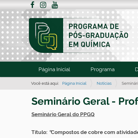
N
Página Inicial
Programa
D
a
v
Você está aqui:
Página Inicial
Notícias
Seminári
e
Seminário Geral - Prof
g
a
Seminário Geral do PPGQ
ç
ã
Título:
“
Compostos de cobre com atividade 
o