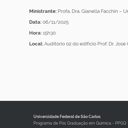
Ministrante:
Profa. Dra. Gianella Facchin – 
Data:
06/11/2025
Hora:
15h30
Local:
Auditório 02 do edifício Prof. Dr. J
Universidade Federal de São Carlos
Programa de Pós Graduação em Química - PPGQ