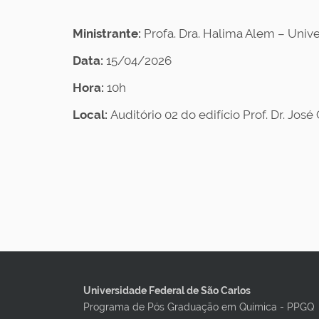
Ministrante:
Profa. Dra. Halima Alem – Univ
Data:
15/04/2026
Hora:
10h
Local:
Auditório 02 do edifício Prof. Dr. J
Universidade Federal de São Carlos
Programa de Pós Graduação em Química - PPGQ