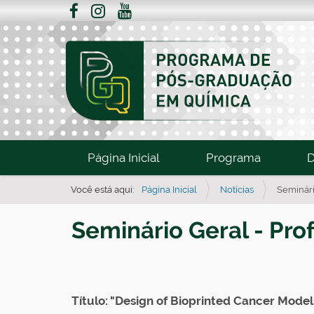
N
Página Inicial
Programa
D
a
v
Você está aqui:
Página Inicial
Notícias
Seminári
e
Seminário Geral - Pro
g
a
ç
ã
Título: "Design of Bioprinted Cancer Mode
o