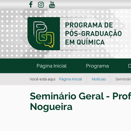
N
Página Inicial
Programa
D
a
v
Você está aqui:
Página Inicial
Notícias
Seminári
e
Seminário Geral - Pro
g
a
Nogueira
ç
ã
o