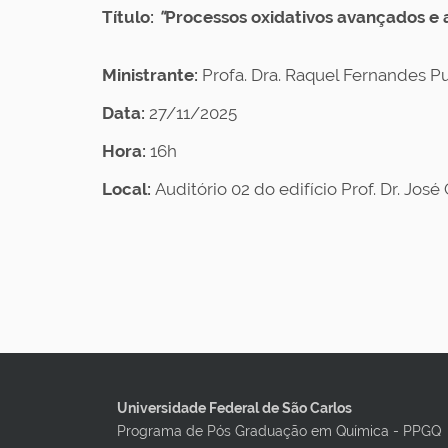
Título:
"
Processos oxidativos avançados e
Ministrante:
Profa. Dra. Raquel Fernandes 
Data:
27/11/2025
Hora:
16h
Local:
Auditório 02 do edifício Prof. Dr. J
Universidade Federal de São Carlos
Programa de Pós Graduação em Química - PPGQ